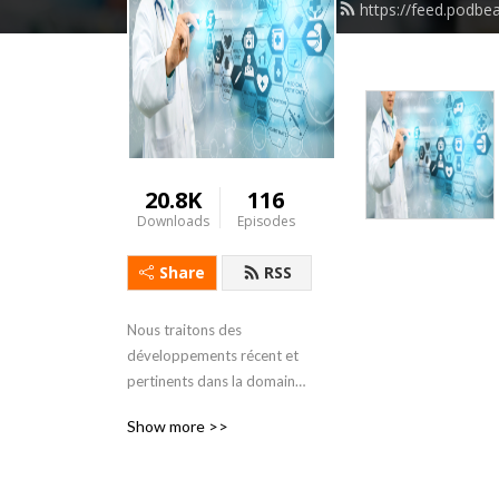
https://feed.podbe
20.8K
116
Downloads
Episodes
Share
RSS
Nous traitons des 
développements récent et 
pertinents dans la domaine 
de la médecine interne qui 
Show more >>
seront utiles aux 
professionnels de la santé 
santé ( médecins , 