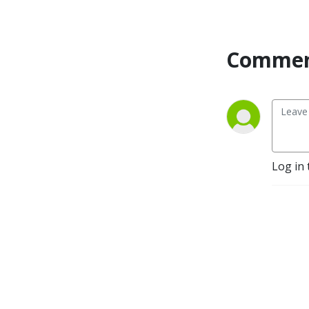
infirmières , pharmaciens ) et 
aux patients
Commen
Log in 