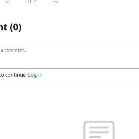
71
t (0)
to continue.
Log in